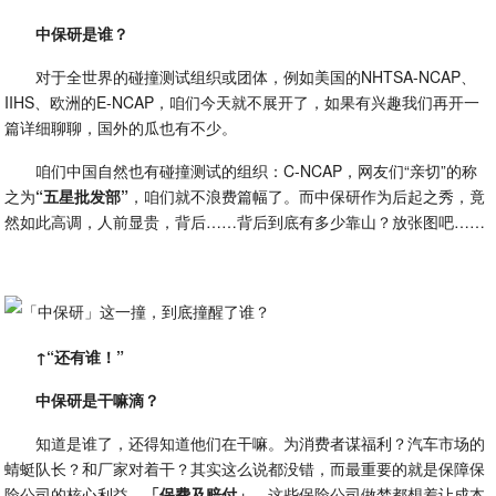
中保研是谁？
对于全世界的碰撞测试组织或团体，例如美国的NHTSA-NCAP、
IIHS、欧洲的E-NCAP，咱们今天就不展开了，如果有兴趣我们再开一
篇详细聊聊，国外的瓜也有不少。
咱们中国自然也有碰撞测试的组织：C-NCAP，网友们“亲切”的称
之为
“五星批发部”
，咱们就不浪费篇幅了。而中保研作为后起之秀，竟
然如此高调，人前显贵，背后……背后到底有多少靠山？放张图吧……
↑“还有谁！”
中保研是干嘛滴？
知道是谁了，还得知道他们在干嘛。为消费者谋福利？汽车市场的
蜻蜓队长？和厂家对着干？其实这么说都没错，而最重要的就是保障保
险公司的核心利益—
「保费及赔付」
，这些保险公司做梦都想着让成本