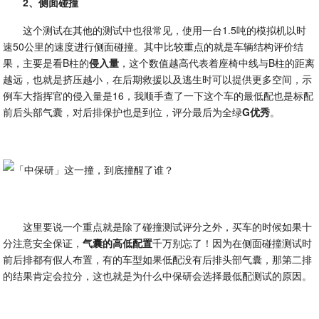
2、侧面碰撞
这个测试在其他的测试中也很常见，使用一台1.5吨的模拟机以时
速50公里的速度进行侧面碰撞。其中比较重点的就是车辆结构评价结
果，主要是看B柱的
侵入量
，这个数值越高代表着座椅中线与B柱的距离
越远，也就是挤压越小，在后期救援以及逃生时可以提供更多空间，示
例车大指挥官的侵入量是16，我顺手查了一下这个车的最低配也是标配
前后头部气囊，对后排保护也是到位，评分最后为全绿
G优秀
。
这里要说一个重点就是除了碰撞测试评分之外，买车的时候如果十
分注意安全保证，
气囊的高低配置
千万别忘了！因为在侧面碰撞测试时
前后排都有假人布置，有的车型如果低配没有后排头部气囊，那第二排
的结果肯定会拉分，这也就是为什么中保研会选择最低配测试的原因。