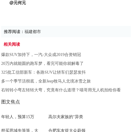
@元何元
推荐阅读：
福建都市
相关阅读
爆款SUV加持下，一汽-大众成2019合资销冠
20万内就能圆的跑车梦，看完可能你就解毒了
325批工信部新车：各路SUV让轿车们瑟瑟发抖
多一个季节活彻底，全新Jeep牧马人北境冰雪之旅
右转转小弯左转转大弯，究竟有什么道理？喵哥用无人机拍给你看
图文焦点
年轻人，预算15万
高尔夫家族的“异类
想买思域先等等，大
合肥车友提大众蔚领