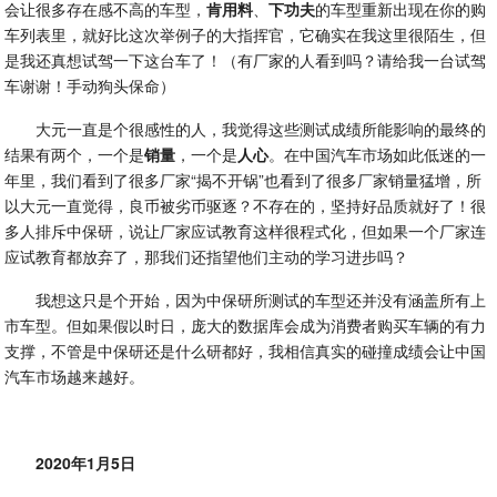
会让很多存在感不高的车型，
肯用料
、
下功夫
的车型重新出现在你的购
车列表里，就好比这次举例子的大指挥官，它确实在我这里很陌生，但
是我还真想试驾一下这台车了！（有厂家的人看到吗？请给我一台试驾
车谢谢！手动狗头保命）
大元一直是个很感性的人，我觉得这些测试成绩所能影响的最终的
结果有两个，一个是
销量
，一个是
人心
。在中国汽车市场如此低迷的一
年里，我们看到了很多厂家“揭不开锅”也看到了很多厂家销量猛增，所
以大元一直觉得，良币被劣币驱逐？不存在的，坚持好品质就好了！很
多人排斥中保研，说让厂家应试教育这样很程式化，但如果一个厂家连
应试教育都放弃了，那我们还指望他们主动的学习进步吗？
我想这只是个开始，因为中保研所测试的车型还并没有涵盖所有上
市车型。但如果假以时日，庞大的数据库会成为消费者购买车辆的有力
支撑，不管是中保研还是什么研都好，我相信真实的碰撞成绩会让中国
汽车市场越来越好。
2020年1月5日