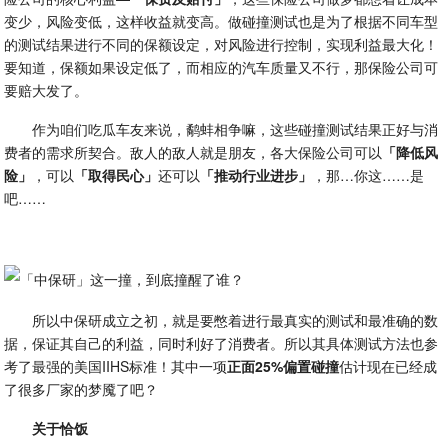
变少，风险变低，这样收益就变高。做碰撞测试也是为了根据不同车型
的测试结果进行不同的保额设定，对风险进行控制，实现利益最大化！
要知道，保额如果设定低了，而相应的汽车质量又不行，那保险公司可
要赔大发了。
作为咱们吃瓜车友来说，鹬蚌相争嘛，这些碰撞测试结果正好与消
费者的需求所契合。敌人的敌人就是朋友，各大保险公司可以
「降低风
险」
，可以
「取得民心」
还可以
「推动行业进步」
，那…你这……是
吧……
所以中保研成立之初，就是要憋着进行最真实的测试和最准确的数
据，保证其自己的利益，同时利好了消费者。所以其具体测试方法也参
考了最强的美国IIHS标准！其中一项
正面25%偏置碰撞
估计现在已经成
了很多厂家的梦魇了吧？
关于恰饭