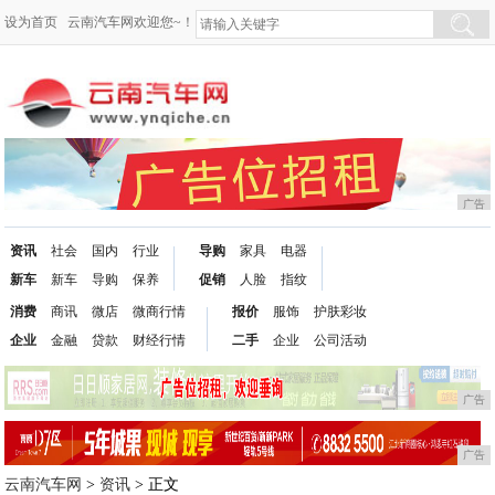
设为首页
云南汽车网欢迎您~！
广告
资讯
社会
国内
行业
导购
家具
电器
新车
新车
导购
保养
促销
人脸
指纹
消费
商讯
微店
微商行情
报价
服饰
护肤彩妆
企业
金融
贷款
财经行情
二手
企业
公司活动
广告
广告
云南汽车网
>
资讯
> 正文