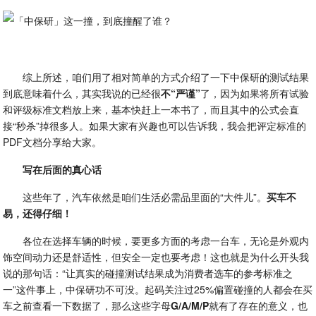
综上所述，咱们用了相对简单的方式介绍了一下中保研的测试结果
到底意味着什么，其实我说的已经很
不“严谨”
了，因为如果将所有试验
和评级标准文档放上来，基本快赶上一本书了，而且其中的公式会直
接“秒杀”掉很多人。如果大家有兴趣也可以告诉我，我会把评定标准的
PDF文档分享给大家。
写在后面的真心话
这些年了，汽车依然是咱们生活必需品里面的“大件儿”。
买车不
易，还得仔细！
各位在选择车辆的时候，要更多方面的考虑一台车，无论是外观内
饰空间动力还是舒适性，但安全一定也要考虑！这也就是为什么开头我
说的那句话：“让真实的碰撞测试结果成为消费者选车的参考标准之
一”这件事上，中保研功不可没。起码关注过25%偏置碰撞的人都会在买
车之前查看一下数据了，那么这些字母
G/A/M/P
就有了存在的意义，也