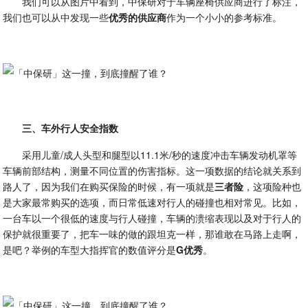
我们可以从图片中看到，中保研对于车辆座椅供应商进行了标注，
我们也可以从中发现一些
优秀的供应商
作为一个小小的参考标准。
三、车外行人安全指数
采用儿童/成人头型和腿型以11.1米/秒的速度冲击车辆发动机罩等
车辆前部结构，测量不同位置的伤害指标。这一项数据的结论就关系到
路人了，因为我们在购买保险的时候，有一项就是
三者险
，这项险种也
是大家最常购买的选项，而日常低速对行人的碰撞也相对常见。比如，
一台车以一个很低的速度与行人碰撞，车辆的溃缩表现以及对于行人的
保护就很重要了，把车一味的做的跟坦克一样，那谁敢在马路上走啊，
是吧？举例的车型大指挥官的数值评分是
G优秀
。