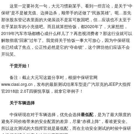
这里一定要补充一句，大元习惯刷某乎。看到一些言论，是关于“中
保研”是不是被充值、边捧边杀，顺带手的还做了“民族英雄”。呃…首先
那张股东登记表里面的大佬虽说不是富可敌国吧，但…应该也不太至于
在乎某款车的小充值吧。而且就算想恰饭，都2020年了，大家想想，
2019年汽车市场都糟心成什么样儿了？再忽视消费者？那这行业就可以
解散彻底“回家”过年了。我觉得关于恰饭一事大可放心，因为中保研现
在已经成了焦点，公正性必然是它的“夺命锁”，这个牌坊他们应该不会
开玩笑。
干货开始！
备注：截止大元写这篇分享时，根据中保研官网
www.ciasi.org.cn，发布的最新测试结果车型是广汽菲克的JEEP大指挥
官2018款 2.0T四驱悦享版，就拿它举例子！
关于车辆选择
中保研现在对于车辆选择，优先会选择
最低配
，是为了最大限度的
避免不同价格带来的安全配置的差异，尽量“赤裸上阵”，看谁更安全。
所以这次测试的大指挥官就是最低配，而在主动安全测试的时候中保研