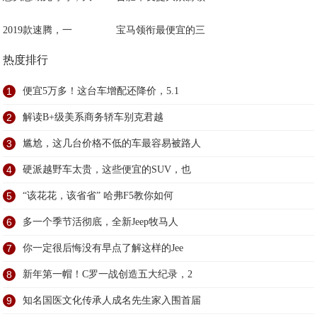
2019款速腾，一
宝马领衔最便宜的三
热度排行
1
便宜5万多！这台车增配还降价，5.1
2
解读B+级美系商务轿车别克君越
3
尴尬，这几台价格不低的车最容易被路人
4
硬派越野车太贵，这些便宜的SUV，也
5
“该花花，该省省” 哈弗F5教你如何
6
多一个季节活彻底，全新Jeep牧马人
7
你一定很后悔没有早点了解这样的Jee
8
新年第一帽！C罗一战创造五大纪录，2
9
知名国医文化传承人成名先生家入围首届