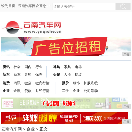
设为首页
云南汽车网欢迎您~！
广告
资讯
社会
国内
行业
导购
家具
电器
新车
新车
导购
保养
促销
人脸
指纹
消费
商讯
微店
微商行情
报价
服饰
护肤彩妆
企业
金融
贷款
财经行情
二手
企业
公司活动
广告
广告
云南汽车网
>
企业
> 正文