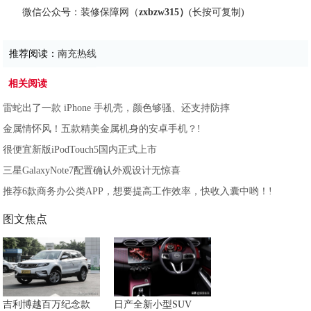
微信公众号：装修保障网（
zxbzw315）
(长按可复制)
推荐阅读：
南充热线
相关阅读
雷蛇出了一款 iPhone 手机壳，颜色够骚、还支持防摔
金属情怀风！五款精美金属机身的安卓手机？!
很便宜新版iPodTouch5国内正式上市
三星GalaxyNote7配置确认外观设计无惊喜
推荐6款商务办公类APP，想要提高工作效率，快收入囊中哟！!
图文焦点
吉利博越百万纪念款
日产全新小型SUV