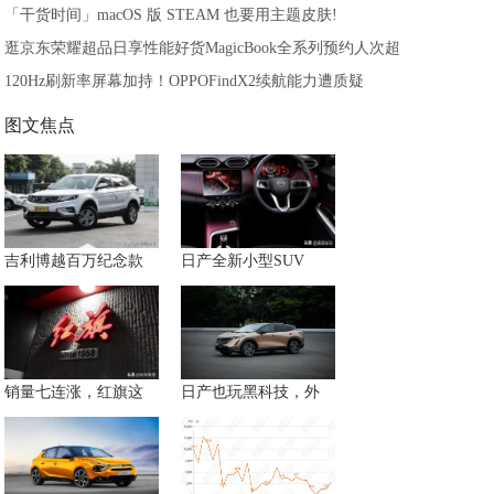
「干货时间」macOS 版 STEAM 也要用主题皮肤!
逛京东荣耀超品日享性能好货MagicBook全系列预约人次超
120Hz刷新率屏幕加持！OPPOFindX2续航能力遭质疑
图文焦点
吉利博越百万纪念款
日产全新小型SUV
销量七连涨，红旗这
日产也玩黑科技，外