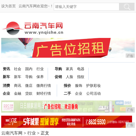
设为首页
云南汽车网欢迎您~！
广告
资讯
社会
国内
行业
导购
家具
电器
新车
新车
导购
保养
促销
人脸
指纹
消费
商讯
微店
微商行情
报价
服饰
护肤彩妆
企业
金融
贷款
财经行情
二手
企业
公司活动
广告
广告
云南汽车网
>
行业
> 正文