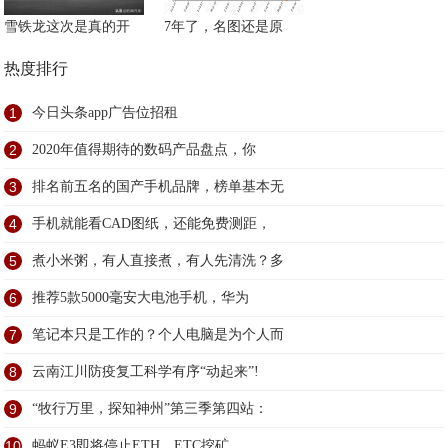
雪铁龙这次是真的开
7年了，名图还是原
热度排行
1
今日头条app广告位招租
2
2020年值得期待的数码产品盘点，你
3
排名前五名的国产手机品牌，榜单基本无
4
手机就能看CAD图纸，还能免费测距，
5
煮小米粥，有人直接煮，有人先清洗？多
6
推荐5款5000毫安大电池手机，华为
7
笔记本只是工作的？个人电脑是为个人而
8
云南江川防疫复工科学有序“动起来”!
9
“牧行万里，探知神州”第三季第四站：
10
蚂蚁E3即将停止ETH、ETC挖矿，