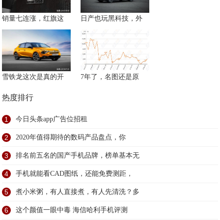
销量七连涨，红旗这
日产也玩黑科技，外
雪铁龙这次是真的开
7年了，名图还是原
热度排行
1
今日头条app广告位招租
2
2020年值得期待的数码产品盘点，你
3
排名前五名的国产手机品牌，榜单基本无
4
手机就能看CAD图纸，还能免费测距，
5
煮小米粥，有人直接煮，有人先清洗？多
6
这个颜值一眼中毒 海信哈利手机评测