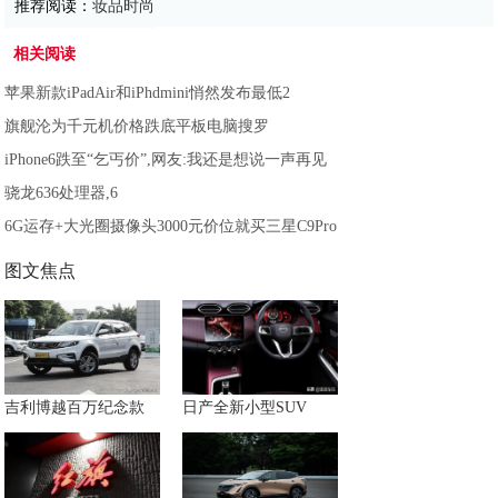
推荐阅读：
妆品时尚
相关阅读
苹果新款iPadAir和iPhdmini悄然发布最低2
旗舰沦为千元机价格跌底平板电脑搜罗
iPhone6跌至“乞丐价”,网友:我还是想说一声再见
骁龙636处理器,6
6G运存+大光圈摄像头3000元价位就买三星C9Pro
图文焦点
吉利博越百万纪念款
日产全新小型SUV