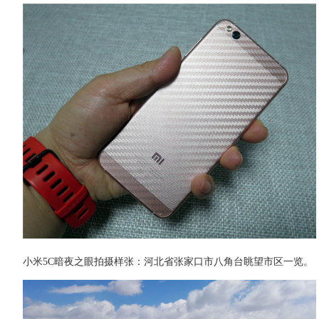
小米5C暗夜之眼拍摄样张：河北省张家口市八角台眺望市区一览。