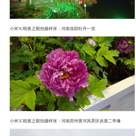
小米5C暗夜之眼拍摄样张：河南洛阳牡丹一览
小米5C暗夜之眼拍摄样张：河南郑州黄河风景区炎黄二帝像