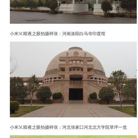
小米5C暗夜之眼拍摄样张：河南洛阳白马寺印度馆
小米5C暗夜之眼拍摄样张：河北张家口河北北方学院草坪一览