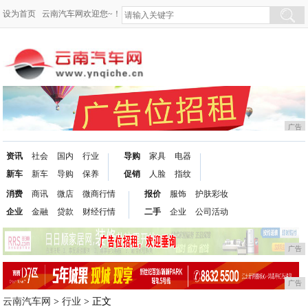
设为首页
云南汽车网欢迎您~！
广告
资讯
社会
国内
行业
导购
家具
电器
新车
新车
导购
保养
促销
人脸
指纹
消费
商讯
微店
微商行情
报价
服饰
护肤彩妆
企业
金融
贷款
财经行情
二手
企业
公司活动
广告
广告
云南汽车网
>
行业
> 正文