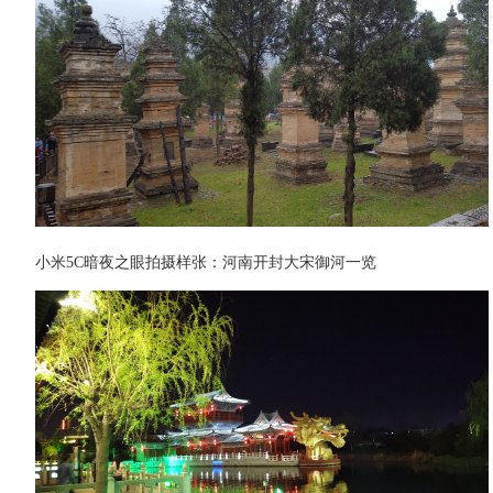
小米5C暗夜之眼拍摄样张：河南开封大宋御河一览