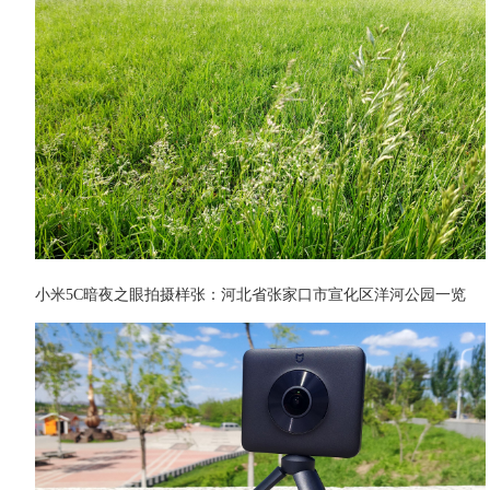
小米5C暗夜之眼拍摄样张：河北省张家口市宣化区洋河公园一览