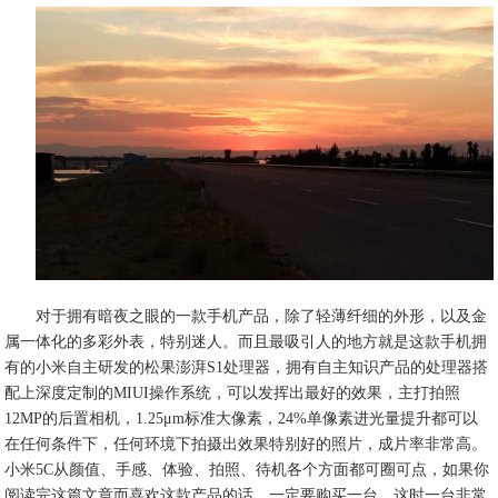
对于拥有暗夜之眼的一款手机产品，除了轻薄纤细的外形，以及金
属一体化的多彩外表，特别迷人。而且最吸引人的地方就是这款手机拥
有的小米自主研发的松果澎湃S1处理器，拥有自主知识产品的处理器搭
配上深度定制的MIUI操作系统，可以发挥出最好的效果，主打拍照
12MP的后置相机，1.25μm标准大像素，24%单像素进光量提升都可以
在任何条件下，任何环境下拍摄出效果特别好的照片，成片率非常高。
小米5C从颜值、手感、体验、拍照、待机各个方面都可圈可点，如果你
阅读完这篇文章而喜欢这款产品的话，一定要购买一台，这时一台非常