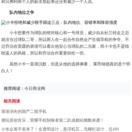
和贝弗利两个人的薪水加起来还没有威少一个人高。
队内地位之争
小卡想要作为球队的绝对核心和一号球员，威少自从杜兰特走之后
就没当过球队二哥，所以两人在一起合作自然会产生领导权的争夺。不
过乔治在雷霆的表现可以看出他安心当球队的二当家，而小卡也不是咄
咄逼人的风格，所以和乔治合作要更轻松一些。
虽然小卡一直很沉默，但是从他的选择俩看， 莱昂纳德真的是个明
白人！
推荐阅读：
今日商业网
相关阅读
渐渐消失的国产二线手机
潮玩原创音乐，荣耀手机制噪者第二趴成都站燃酷来袭！
小米众筹手表来了！全透明设计，悬浮机芯，无螺钉设计，仅499