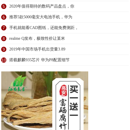
5
2020年值得期待的数码产品盘点，你
6
推荐5款5000毫安大电池手机，华为
7
手机就能看CAD图纸，还能免费测距，
8
realme Q发布，极致性价让某米
9
2019年中国市场手机出货量3.89
10
搭载麒麟935芯片 华为P8配置细节