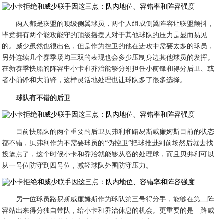
两人都是联盟的顶级侧翼球员，两个人组成侧翼阵容让联盟颤抖，
毕竟拥有两个能攻能守的顶级摇摆人对于其他球队的压力是显而易见
的。威少虽然也很出色，但是作为控卫的他在进攻中需要太多的球员，
另外连续几个赛季场均三双的表现也会多少压制身边其他球员的发挥。
在新赛季快船的阵容中小卡和乔治能够分别担任小前锋和得分后卫、或
者小前锋和大前锋，这样灵活地处理也让球队多了很多选择。
球队有不错的后卫
目前快船队的两个重要的后卫贝弗利和路易斯威廉姆斯目前的状态
都不错，贝弗利作为不需要球员的“伪控卫”把球推进到前场然后就去找
投篮点了，这个时候小卡和乔治就能够从容的处理球，而且贝弗利可以
从一号位防守到四号位，减轻球队外围防守压力。
另一位球员路易斯威廉姆斯作为球队第三号得分手，能够在第二阵
容站出来得分独自带队，给小卡和乔治休息的机会。更重要的是，路威