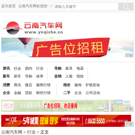
设为首页
云南汽车网欢迎您~！
广告
资讯
社会
国内
行业
导购
家具
电器
新车
新车
导购
保养
促销
人脸
指纹
消费
商讯
微店
微商行情
报价
服饰
护肤彩妆
企业
金融
贷款
财经行情
二手
企业
公司活动
广告
广告
云南汽车网
>
行业
> 正文