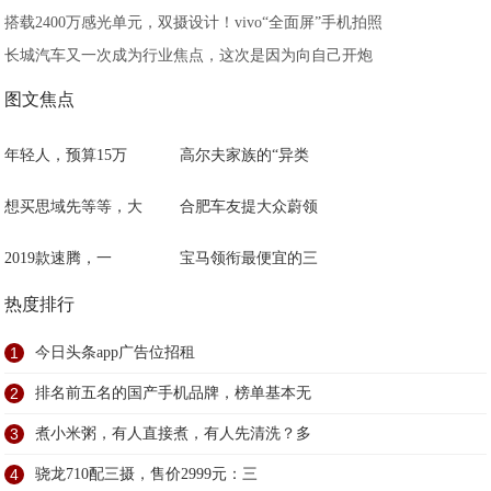
搭载2400万感光单元，双摄设计！vivo“全面屏”手机拍照
长城汽车又一次成为行业焦点，这次是因为向自己开炮
图文焦点
年轻人，预算15万
高尔夫家族的“异类
想买思域先等等，大
合肥车友提大众蔚领
2019款速腾，一
宝马领衔最便宜的三
热度排行
1
今日头条app广告位招租
2
排名前五名的国产手机品牌，榜单基本无
3
煮小米粥，有人直接煮，有人先清洗？多
4
骁龙710配三摄，售价2999元：三