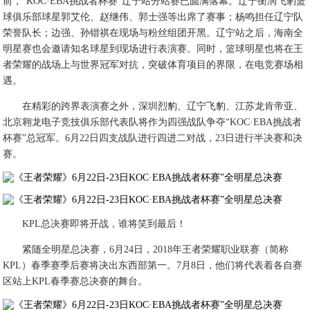
前，“KOC·EBA挑战者杯赛”辽宁站分站赛已圆满落幕。辽宁衡润飞豹篮
球俱乐部球星郭艾伦、赵继伟、郭士强等出席了赛事；杨鸣担任辽宁队
荣誉队长；边强、孙锴祺在现场与粉丝组团开黑。辽宁站之后，海南全
明星赛也会邀请知名球星到现场进行表演赛。同时，篮球明星也将在王
者荣耀的战场上与世界冠军对抗，突破体育项目的界限，在电竞赛场相
遇。
在精彩的跨界表演赛之外，深圳烈豹、辽宁飞豹、江苏龙肯帝亚、
北京翱龙电子竞技俱乐部代表队将作为四强战队争夺“KOC·EBA挑战者
杯赛”总冠军。6月22日四支战队进行四进二对战，23日进行半决赛和决
赛。
KPL总决赛即将开战，谁将笑到最后！
紧随全明星总决赛，6月24日，2018年王者荣耀职业联赛（简称
KPL）春季赛季后赛将决出东西部第一。7月8日，他们将代表着各自赛
区站上KPL春季赛总决赛的舞台。