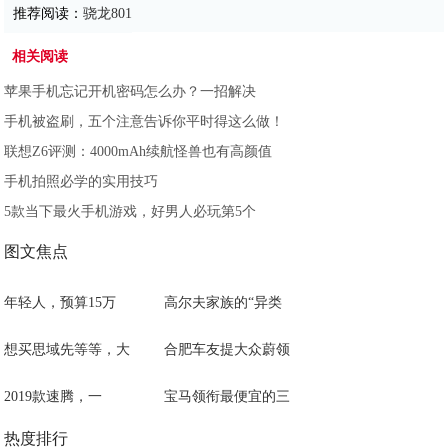
推荐阅读：
骁龙801
相关阅读
苹果手机忘记开机密码怎么办？一招解决
手机被盗刷，五个注意告诉你平时得这么做！
联想Z6评测：4000mAh续航怪兽也有高颜值
手机拍照必学的实用技巧
5款当下最火手机游戏，好男人必玩第5个
图文焦点
年轻人，预算15万
高尔夫家族的“异类
想买思域先等等，大
合肥车友提大众蔚领
2019款速腾，一
宝马领衔最便宜的三
热度排行