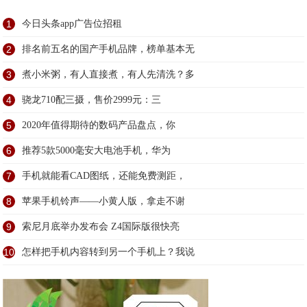
1
今日头条app广告位招租
2
排名前五名的国产手机品牌，榜单基本无
3
煮小米粥，有人直接煮，有人先清洗？多
4
骁龙710配三摄，售价2999元：三
5
2020年值得期待的数码产品盘点，你
6
推荐5款5000毫安大电池手机，华为
7
手机就能看CAD图纸，还能免费测距，
8
苹果手机铃声——小黄人版，拿走不谢
9
索尼月底举办发布会 Z4国际版很快亮
10
怎样把手机内容转到另一个手机上？我说