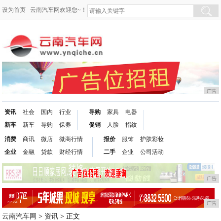
设为首页
云南汽车网欢迎您~！
广告
资讯
社会
国内
行业
导购
家具
电器
新车
新车
导购
保养
促销
人脸
指纹
消费
商讯
微店
微商行情
报价
服饰
护肤彩妆
企业
金融
贷款
财经行情
二手
企业
公司活动
广告
广告
云南汽车网
>
资讯
> 正文