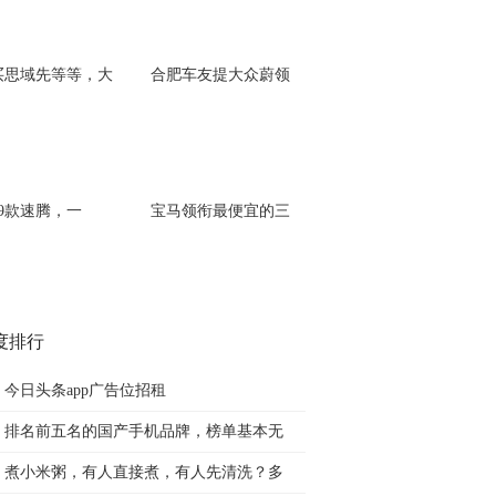
买思域先等等，大
合肥车友提大众蔚领
19款速腾，一
宝马领衔最便宜的三
度排行
今日头条app广告位招租
排名前五名的国产手机品牌，榜单基本无
煮小米粥，有人直接煮，有人先清洗？多