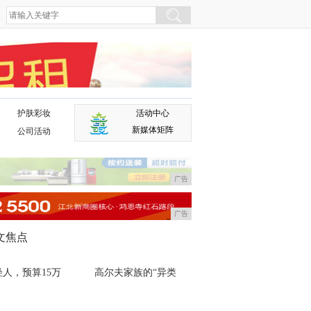
护肤彩妆
活动中心
广告
新媒体矩阵
公司活动
广告
广告
文焦点
轻人，预算15万
高尔夫家族的“异类