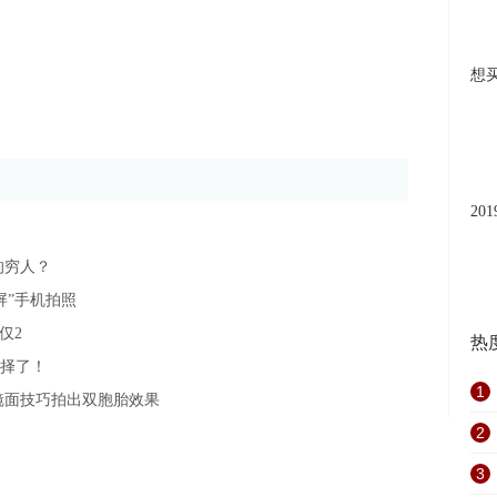
想
20
的穷人？
屏”手机拍照
e仅2
热
选择了！
1
镜面技巧拍出双胞胎效果
2
3