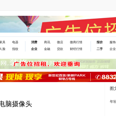
家具
电器
消费
商讯
微店
微商行情
报价
服饰
人脸
指纹
企业
金融
贷款
财经行情
二手
企业
图
年
电脑摄像头