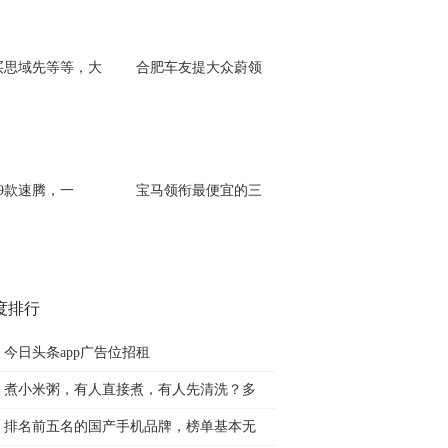
买思域先等等，大
合肥车友提大众蔚领
19款速腾，一
宝马领衔最便宜的三
度排行
今日头条app广告位招租
煮小米粥，有人直接煮，有人先清洗？多
排名前五名的国产手机品牌，榜单基本无