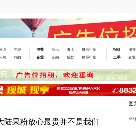
家具
电器
消费
商讯
微店
微商行情
报价
服饰
人脸
指纹
企业
金融
贷款
财经行情
二手
企业
图
年
告！大陆果粉放心最贵并不是我们