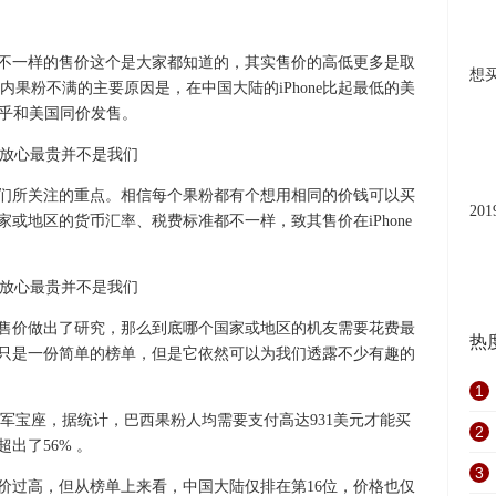
区有不一样的售价这个是大家都知道的，其实售价的高低更多是取
想
果粉不满的主要原因是，在中国大陆的iPhone比起最低的美
几乎和美国同价发售。
是人们所关注的重点。相信每个果粉都有个想用相同的价钱可以买
20
国家或地区的货币汇率、税费标准都不一样，致其售价在iPhone
地的售价做出了研究，那么到底哪个国家或地区的机友需要花费最
热
仅仅只是一份简单的榜单，但是它依然可以为我们透露不少有趣的
1
军宝座，据统计，巴西果粉人均需要支付高达931美元才能买
2
超出了56% 。
3
e售价过高，但从榜单上来看，中国大陆仅排在第16位，价格也仅