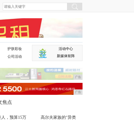
护肤彩妆
活动中心
广告
新媒体矩阵
公司活动
广告
广告
文焦点
轻人，预算15万
高尔夫家族的“异类