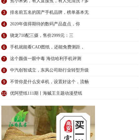
2
煮小米粥，有人直接煮，有人先清洗？多
3
排名前五名的国产手机品牌，榜单基本无
4
2020年值得期待的数码产品盘点，你
5
骁龙710配三摄，售价2999元：三
6
手机就能看CAD图纸，还能免费测距，
7
这个颜值一眼中毒 海信哈利手机评测
8
中汽创智成立，东风公司助行业转型升级
9
不管你是什么安卓机，设置好这个，流畅
10
优阿壁纸111期丨海贼王主题动漫壁纸