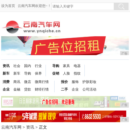
设为首页
云南汽车网欢迎您~！
广告
资讯
社会
国内
行业
导购
家具
电器
新车
新车
导购
保养
促销
人脸
指纹
消费
商讯
微店
微商行情
报价
服饰
护肤彩妆
企业
金融
贷款
财经行情
二手
企业
公司活动
广告
广告
云南汽车网
>
资讯
> 正文