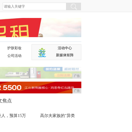
护肤彩妆
活动中心
广告
新媒体矩阵
公司活动
广告
广告
文焦点
轻人，预算15万
高尔夫家族的“异类