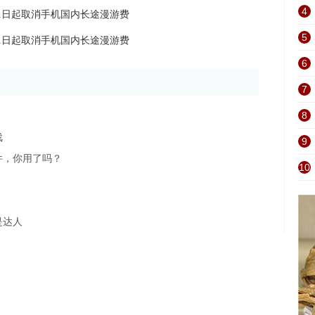
4
5
6
7
8
戏
9
件，你用了吗？
10
是达人