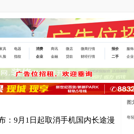
家具
电器
消费
商讯
微店
微商行情
报价
服饰
人脸
指纹
企业
金融
贷款
财经行情
二手
企业
图
年
布：9月1日起取消手机国内长途漫