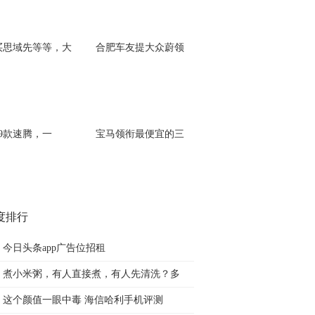
买思域先等等，大
合肥车友提大众蔚领
19款速腾，一
宝马领衔最便宜的三
度排行
今日头条app广告位招租
煮小米粥，有人直接煮，有人先清洗？多
这个颜值一眼中毒 海信哈利手机评测