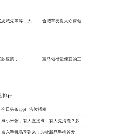
买思域先等等，大
合肥车友提大众蔚领
19款速腾，一
宝马领衔最便宜的三
度排行
今日头条app广告位招租
煮小米粥，有人直接煮，有人先清洗？多
京东手机品季到来：39款新品手机首发