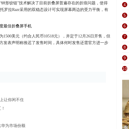
“钟形铰链”技术解决了目前折叠屏普遍存在的折痕问题，使得
4
托罗拉Razr采用的双稳态设计可实现屏幕两边的受力平衡，有
5
6
500美元（约合人民币10518元），并定于12月26日开售，但
7
，官方发表声明称推迟了发售时间，具体何时发售还需官方进一步
8
9
10
交上让你闲不住
五！
么比华为市场份额