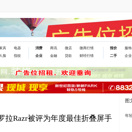
家具
电器
消费
商讯
微店
微商行情
报价
服饰
人脸
指纹
企业
金融
贷款
财经行情
二手
企业
图
年
罗拉Razr被评为年度最佳折叠屏手