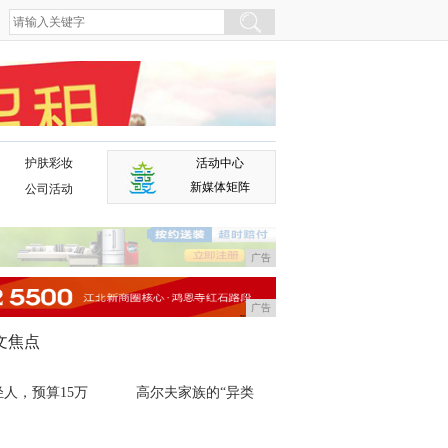
护肤彩妆
活动中心
广告
新媒体矩阵
公司活动
广告
广告
文焦点
轻人，预算15万
高尔夫家族的“异类