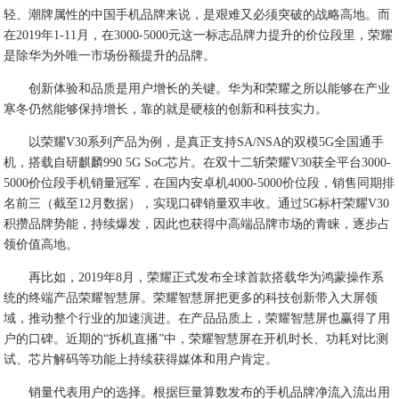
轻、潮牌属性的中国手机品牌来说，是艰难又必须突破的战略高地。而
在2019年1-11月，在3000-5000元这一标志品牌力提升的价位段里，荣耀
是除华为外唯一市场份额提升的品牌。
创新体验和品质是用户增长的关键。华为和荣耀之所以能够在产业
寒冬仍然能够保持增长，靠的就是硬核的创新和科技实力。
以荣耀V30系列产品为例，是真正支持SA/NSA的双模5G全国通手
机，搭载自研麒麟990 5G SoC芯片。在双十二斩荣耀V30获全平台3000-
5000价位段手机销量冠军，在国内安卓机4000-5000价位段，销售同期排
名前三（截至12月数据），实现口碑销量双丰收。通过5G标杆荣耀V30
积攒品牌势能，持续爆发，因此也获得中高端品牌市场的青睐，逐步占
领价值高地。
再比如，2019年8月，荣耀正式发布全球首款搭载华为鸿蒙操作系
统的终端产品荣耀智慧屏。荣耀智慧屏把更多的科技创新带入大屏领
域，推动整个行业的加速演进。在产品品质上，荣耀智慧屏也赢得了用
户的口碑。近期的“拆机直播”中，荣耀智慧屏在开机时长、功耗对比测
试、芯片解码等功能上持续获得媒体和用户肯定。
销量代表用户的选择。根据巨量算数发布的手机品牌净流入流出用