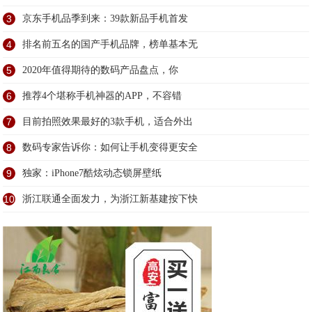
3
京东手机品季到来：39款新品手机首发
4
排名前五名的国产手机品牌，榜单基本无
5
2020年值得期待的数码产品盘点，你
6
推荐4个堪称手机神器的APP，不容错
7
目前拍照效果最好的3款手机，适合外出
8
数码专家告诉你：如何让手机变得更安全
9
独家：iPhone7酷炫动态锁屏壁纸
10
浙江联通全面发力，为浙江新基建按下快