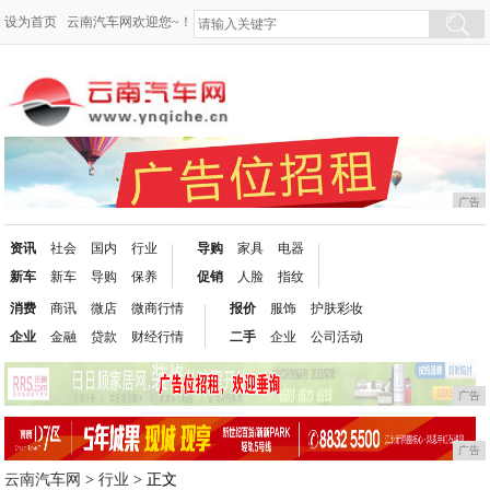
设为首页
云南汽车网欢迎您~！
广告
资讯
社会
国内
行业
导购
家具
电器
新车
新车
导购
保养
促销
人脸
指纹
消费
商讯
微店
微商行情
报价
服饰
护肤彩妆
企业
金融
贷款
财经行情
二手
企业
公司活动
广告
广告
云南汽车网
>
行业
> 正文