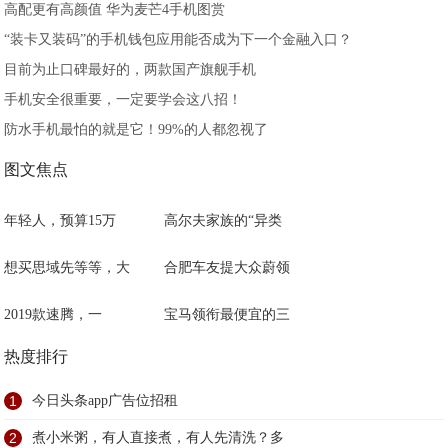
高配更有高颜值 华为麦芒4手机图赏
“装卡又装码”的手机钱包应用能否成为下一个金融入口？
目前为止口碑最好的，两款国产旗舰手机
手机安全很重要，一定要学会这八招！
防水手机最怕的就是它！99%的人都忽视了
图文焦点
年轻人，预算15万
高尔夫家族的“异类
想买思域先等等，大
合肥车友提大众蔚领
2019款速腾，一
宝马领衔最便宜的三
热度排行
1
今日头条app广告位招租
2
煮小米粥，有人直接煮，有人先清洗？多