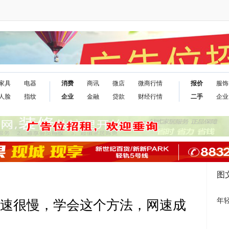
家具
电器
消费
商讯
微店
微商行情
报价
服饰
人脸
指纹
企业
金融
贷款
财经行情
二手
企业
图
年
网速很慢，学会这个方法，网速成