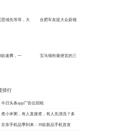
买思域先等等，大
合肥车友提大众蔚领
19款速腾，一
宝马领衔最便宜的三
度排行
今日头条app广告位招租
煮小米粥，有人直接煮，有人先清洗？多
京东手机品季到来：39款新品手机首发