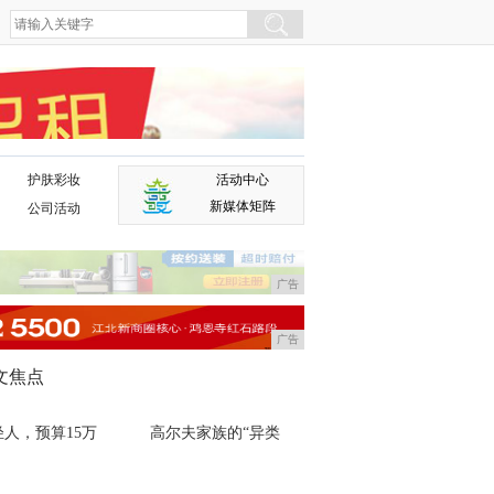
护肤彩妆
活动中心
广告
新媒体矩阵
公司活动
广告
广告
文焦点
轻人，预算15万
高尔夫家族的“异类