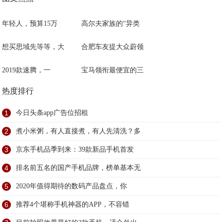
年轻人，预算15万
高尔夫家族的“异类
想买思域先等等，大
合肥车友提大众蔚领
2019款速腾，一
宝马领衔最便宜的三
热度排行
1
今日头条app广告位招租
2
煮小米粥，有人直接煮，有人先清洗？多
3
京东手机品季到来：39款新品手机首发
4
排名前五名的国产手机品牌，榜单基本无
5
2020年值得期待的数码产品盘点，你
6
推荐4个堪称手机神器的APP，不容错