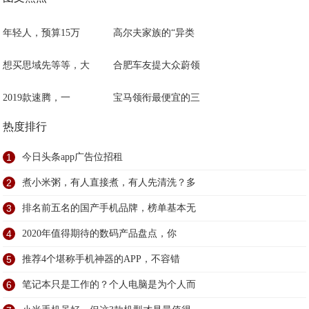
年轻人，预算15万
高尔夫家族的“异类
想买思域先等等，大
合肥车友提大众蔚领
2019款速腾，一
宝马领衔最便宜的三
热度排行
1
今日头条app广告位招租
2
煮小米粥，有人直接煮，有人先清洗？多
3
排名前五名的国产手机品牌，榜单基本无
4
2020年值得期待的数码产品盘点，你
5
推荐4个堪称手机神器的APP，不容错
6
笔记本只是工作的？个人电脑是为个人而