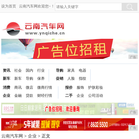
设为首页
云南汽车网欢迎您~！
广告
资讯
社会
国内
行业
导购
家具
电器
新车
新车
导购
保养
促销
人脸
指纹
消费
商讯
微店
微商行情
报价
服饰
护肤彩妆
企业
金融
贷款
财经行情
二手
企业
公司活动
广告
广告
云南汽车网
>
企业
> 正文