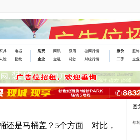
家具
电器
消费
商讯
微店
微商行情
报价
服饰
人脸
指纹
企业
金融
贷款
财经行情
二手
企业
图
年
桶还是马桶盖？5个方面一对比，