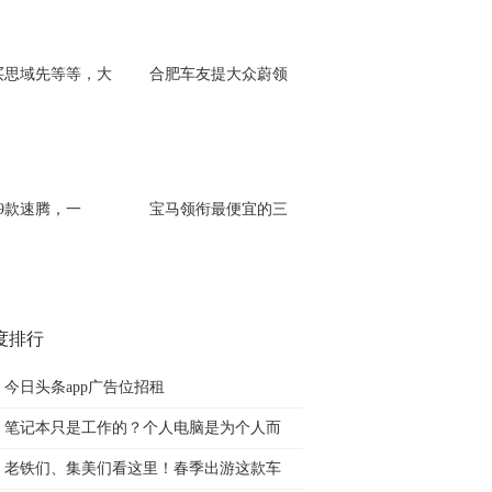
买思域先等等，大
合肥车友提大众蔚领
19款速腾，一
宝马领衔最便宜的三
度排行
今日头条app广告位招租
笔记本只是工作的？个人电脑是为个人而
老铁们、集美们看这里！春季出游这款车