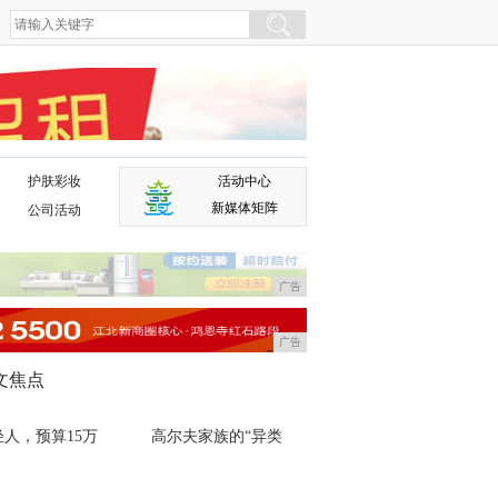
护肤彩妆
活动中心
广告
新媒体矩阵
公司活动
广告
广告
文焦点
轻人，预算15万
高尔夫家族的“异类