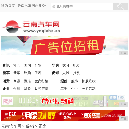
设为首页
云南汽车网欢迎您~！
广告
资讯
社会
国内
行业
导购
家具
电器
新车
新车
导购
保养
促销
人脸
指纹
消费
商讯
微店
微商行情
报价
服饰
护肤彩妆
企业
金融
贷款
财经行情
二手
企业
公司活动
广告
广告
云南汽车网
>
促销
> 正文