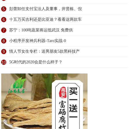
5
彭蕾卸任支付宝法人及董事，井贤栋、倪
6
十五万买吉利还是比亚迪？看看这两款车
7
苏宁：100吨蔬菜将运抵武汉 免费供
8
小程序开发神兵利器-Taro实战-0
9
情人节女生专栏：送男朋友5款黑科技产
10
5G时代的2020会是什么样子？