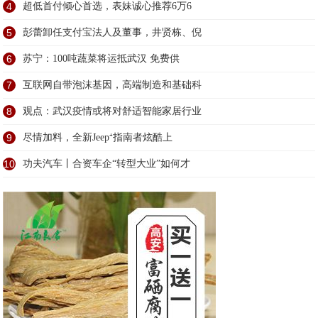
4
超低首付倾心首选，表妹诚心推荐6万6
5
彭蕾卸任支付宝法人及董事，井贤栋、倪
6
苏宁：100吨蔬菜将运抵武汉 免费供
7
互联网自带泡沫基因，高端制造和基础科
8
观点：武汉疫情或将对舒适智能家居行业
9
尽情加料，全新Jeep⁺指南者炫酷上
10
功夫汽车丨合资车企“转型大业”如何才