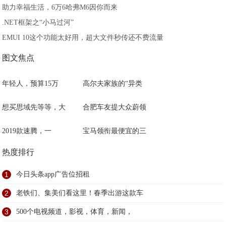
助力幸福生活，6万6哈弗M6因你而来
.NET框架之“小马过河”
EMUI 10这个功能太好用，超大文件秒传还不费流量
图文焦点
年轻人，预算15万
高尔夫家族的“异类
想买思域先等等，大
合肥车友提大众蔚领
2019款速腾，一
宝马领衔最便宜的三
热度排行
1
今日头条app广告位招租
2
老铁们、集美们看这里！春季出游这款车
3
500个电视频道，影视，体育，新闻，