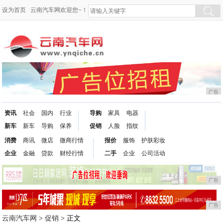
设为首页
云南汽车网欢迎您~！
广告
资讯
社会
国内
行业
导购
家具
电器
新车
新车
导购
保养
促销
人脸
指纹
消费
商讯
微店
微商行情
报价
服饰
护肤彩妆
企业
金融
贷款
财经行情
二手
企业
公司活动
广告
广告
云南汽车网
>
促销
> 正文