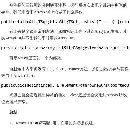
被注释的三行可以分别解开注释，运行后确实出现了规约中所说的
异常。我们来看下Arrays.asList()做了什么操作。
publicstatic&lt;T&gt;List&lt;T&gt; asList(T... a) {retu
看上去是个很正常的方法，然而实际上你点进到ArrayList发现，其
实ArrayList并不是我们平时用的ArrayList。
privatestaticclassArrayList&lt;E&gt;extendsAbstractList
而是Arrays里面的一个内部类。
而且这个内部类没有add，clear，remove方法，所以抛出的异常其实
来自于AbstractList。
publicvoidadd(intindex, E element){thrownewUnsupportedO
点进去就会发现抛出异常的地方，clear底层也会调用到remove所以
也会抛出异常。
总结
1、Arrays.asList()不要乱用，底层其实还是数组。