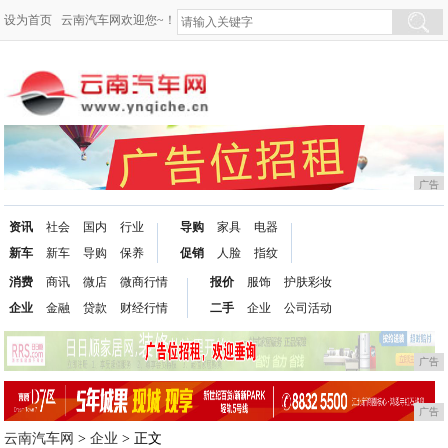
设为首页
云南汽车网欢迎您~！
广告
资讯
社会
国内
行业
导购
家具
电器
新车
新车
导购
保养
促销
人脸
指纹
消费
商讯
微店
微商行情
报价
服饰
护肤彩妆
企业
金融
贷款
财经行情
二手
企业
公司活动
广告
广告
云南汽车网
>
企业
> 正文