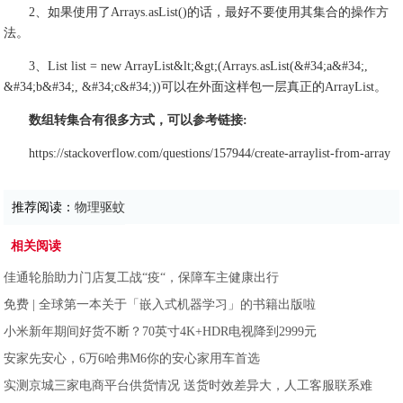
2、如果使用了Arrays.asList()的话，最好不要使用其集合的操作方
法。
3、List list = new ArrayList&lt;&gt;(Arrays.asList(&#34;a&#34;,
&#34;b&#34;, &#34;c&#34;))可以在外面这样包一层真正的ArrayList。
数组转集合有很多方式，可以参考链接:
https://stackoverflow.com/questions/157944/create-arraylist-from-array
推荐阅读：
物理驱蚊
相关阅读
佳通轮胎助力门店复工战“疫“，保障车主健康出行
免费 | 全球第一本关于「嵌入式机器学习」的书籍出版啦
小米新年期间好货不断？70英寸4K+HDR电视降到2999元
安家先安心，6万6哈弗M6你的安心家用车首选
实测京城三家电商平台供货情况 送货时效差异大，人工客服联系难