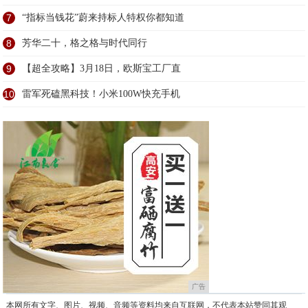
7
“指标当钱花”蔚来持标人特权你都知道
8
芳华二十，格之格与时代同行
9
【超全攻略】3月18日，欧斯宝工厂直
10
雷军死磕黑科技！小米100W快充手机
广告
本网所有文字、图片、视频、音频等资料均来自互联网，不代表本站赞同其观