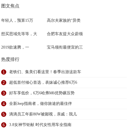
图文焦点
年轻人，预算15万
高尔夫家族的“异类
想买思域先等等，大
合肥车友提大众蔚领
2019款速腾，一
宝马领衔最便宜的三
热度排行
1
老铁们、集美们看这里！春季出游这款车
2
超低首付倾心首选，表妹诚心推荐6万6
3
好车享低价，6万6哈弗M6优势碾压势
4
全新Jeep指南者，做你旅途的最佳伴
5
滴滴员工年薪80W被鄙视，亲戚：我儿
6
3.8女神节钜献 时代女性用车全指南